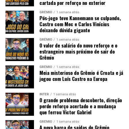
cartada por reforço no exterior
GRÊMIO
1 semana atrás
Pós-jogo teve Kannemann se culpando,
Castro com Mec e Carlos Vinícius
deixando dúvida gigante
GRÊMIO
1 semana atrás
O valor de salário do novo reforço e o
estrangeiro mais próximo de sair do
Grêmio
GRÊMIO
1 semana atrás
Meia misterioso do Grêmio é Croata e já
jogou com Luís Castro na Europa
INTER
1 semana atrás
O grande problema descoberto, direção
perde reforço acertado e a mudança
que ferrou Victor Gabriel
GRÊMIO
1 semana atrás
A nova barca de saídas do Grêmio