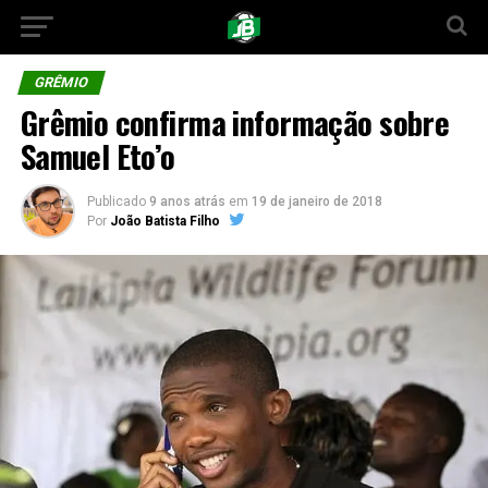
GRÊMIO
Grêmio confirma informação sobre
Samuel Eto’o
Publicado
9 anos atrás
em
19 de janeiro de 2018
Por
João Batista Filho