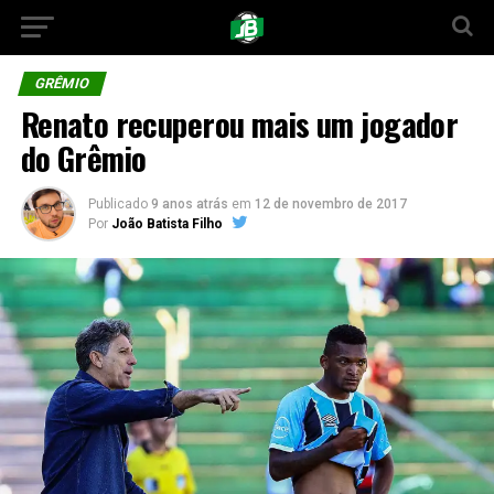
GRÊMIO
Renato recuperou mais um jogador
do Grêmio
Publicado
9 anos atrás
em
12 de novembro de 2017
Por
João Batista Filho