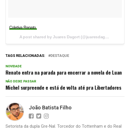
Coletiva Renato.
A post shared by Juares Dagort (@juaresdagort_) on
Oct 
TAGS RELACIONADAS:
DESTAQUE
NOVIDADE
Renato entra na parada para encerrar a novela de Luan
NÃO DEIXE PASSAR
Michel surpreende e está de volta até pra Libertadores
João Batista Filho
Setorista da dupla Gre-Nal. Torcedor do Tottenham e do Real