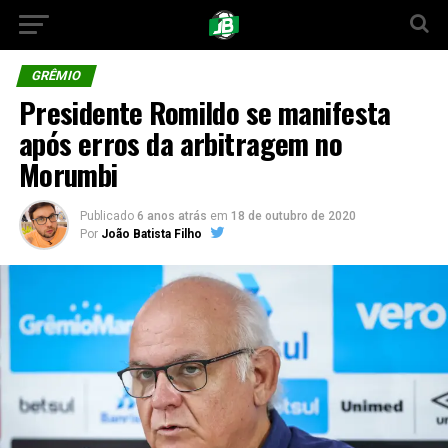
GRÊMIO
Presidente Romildo se manifesta
após erros da arbitragem no
Morumbi
Publicado
6 anos atrás
em
18 de outubro de 2020
Por
João Batista Filho