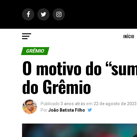
INÍCIO
GRÊMIO
O motivo do “sum
do Grêmio
Publicado
3 anos atrás
em
22 de agosto de 2023
Por
João Batista Filho