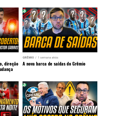
GRÊMIO
1 semana atrás
o, direção
A nova barca de saídas do Grêmio
mudança