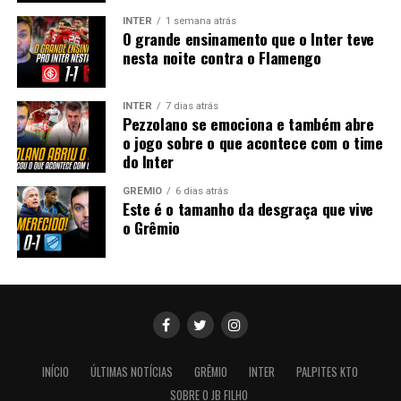
INTER
1 semana atrás
O grande ensinamento que o Inter teve
nesta noite contra o Flamengo
INTER
7 dias atrás
Pezzolano se emociona e também abre
o jogo sobre o que acontece com o time
do Inter
GRÊMIO
6 dias atrás
Este é o tamanho da desgraça que vive
o Grêmio
INÍCIO
ÚLTIMAS NOTÍCIAS
GRÊMIO
INTER
PALPITES KTO
SOBRE O JB FILHO