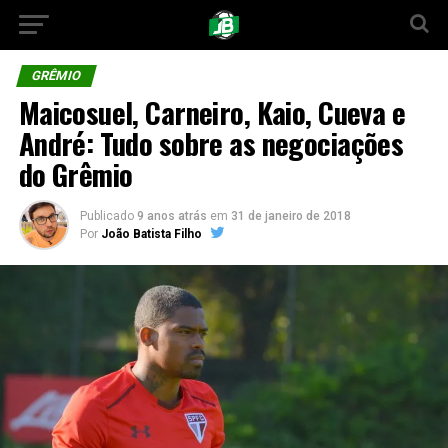
GRÊMIO
Maicosuel, Carneiro, Kaio, Cueva e
André: Tudo sobre as negociações
do Grêmio
Publicado
9 anos atrás
em
31 de janeiro de 2018
Por
João Batista Filho