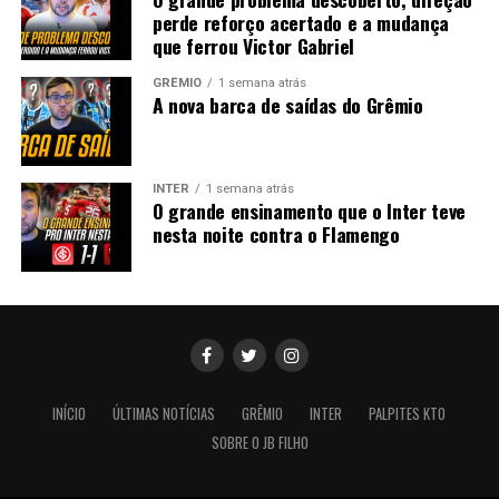
perde reforço acertado e a mudança
que ferrou Victor Gabriel
GRÊMIO
1 semana atrás
A nova barca de saídas do Grêmio
INTER
1 semana atrás
O grande ensinamento que o Inter teve
nesta noite contra o Flamengo
INÍCIO
ÚLTIMAS NOTÍCIAS
GRÊMIO
INTER
PALPITES KTO
SOBRE O JB FILHO