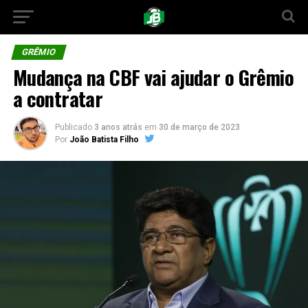
GRÊMIO
Mudança na CBF vai ajudar o Grêmio
a contratar
Publicado
3 anos atrás
em
30 de março de 2023
Por
João Batista Filho