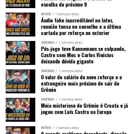
escolha do próximo 9
INTER
1 semana atrás
Áudio fake inacreditável no Inter,
reunião tensa no conselho e a última
cartada por reforço no exterior
GRÊMIO
1 semana atrás
Pós-jogo teve Kannemann se culpando,
Castro com Mec e Carlos Vinícius
deixando dúvida gigante
GRÊMIO
1 semana atrás
O valor de salário do novo reforço e o
estrangeiro mais próximo de sair do
Grêmio
GRÊMIO
1 semana atrás
Meia misterioso do Grêmio é Croata e já
jogou com Luís Castro na Europa
INTER
1 semana atrás
O grande problema descoberto, direção