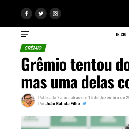
INÍCIO
GRÊMIO
Grêmio tentou do
mas uma delas c
Publicado
7 anos atrás
em
15 de dezembro de 2
Por
João Batista Filho