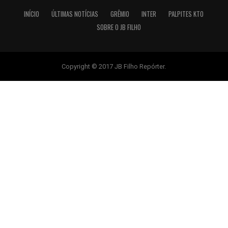
INÍCIO
ÚLTIMAS NOTÍCIAS
GRÊMIO
INTER
PALPITES KTO
SOBRE O JB FILHO
Copyright © 2017 JB Filho Repórter.