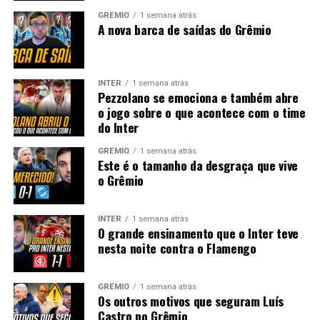
GRÊMIO
1 semana atrás
A nova barca de saídas do Grêmio
INTER
1 semana atrás
Pezzolano se emociona e também abre
o jogo sobre o que acontece com o time
do Inter
GRÊMIO
1 semana atrás
Este é o tamanho da desgraça que vive
o Grêmio
INTER
1 semana atrás
O grande ensinamento que o Inter teve
nesta noite contra o Flamengo
GRÊMIO
1 semana atrás
Os outros motivos que seguram Luís
Castro no Grêmio