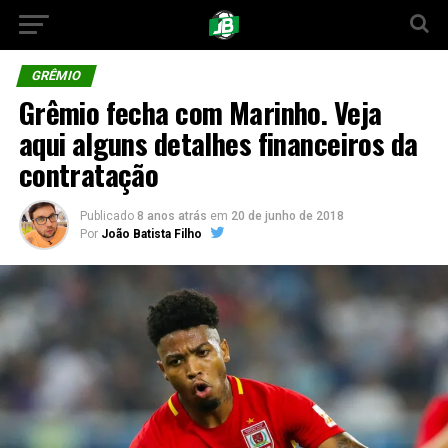
GRÊMIO
Grêmio fecha com Marinho. Veja
aqui alguns detalhes financeiros da
contratação
Publicado
8 anos atrás
em
20 de junho de 2018
Por
João Batista Filho