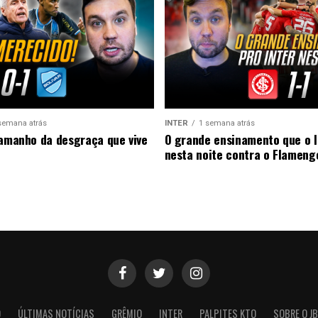
semana atrás
INTER
1 semana atrás
tamanho da desgraça que vive
O grande ensinamento que o I
nesta noite contra o Flameng
O
ÚLTIMAS NOTÍCIAS
GRÊMIO
INTER
PALPITES KTO
SOBRE O JB