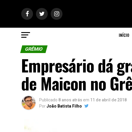
INÍCIO
GRÊMIO
Empresário dá gr
de Maicon no Gr
Publicado
8 anos atrás
em
11 de abril de 2018
Por
João Batista Filho