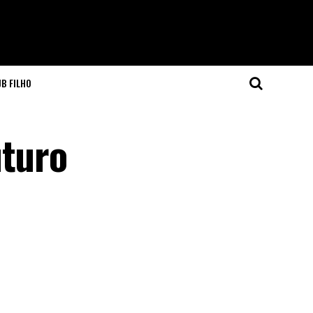
JB FILHO
uturo