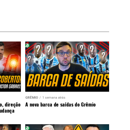
GRÊMIO
1 semana atrás
o, direção
A nova barca de saídas do Grêmio
mudança