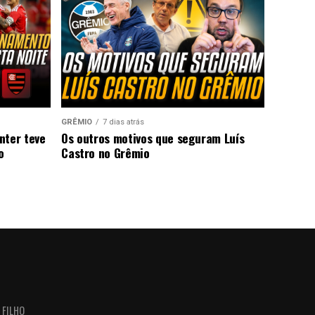
GRÊMIO
7 dias atrás
nter teve
Os outros motivos que seguram Luís
o
Castro no Grêmio
 FILHO