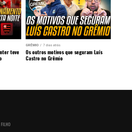
GRÊMIO
7 dias atrás
nter teve
Os outros motivos que seguram Luís
o
Castro no Grêmio
 FILHO