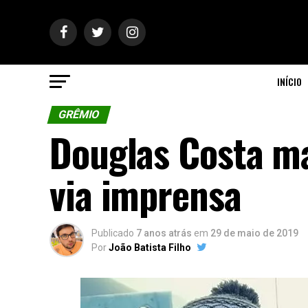
INÍCIO
GRÊMIO
Douglas Costa ma
via imprensa
Publicado
7 anos atrás
em
29 de maio de 2019
Por
João Batista Filho