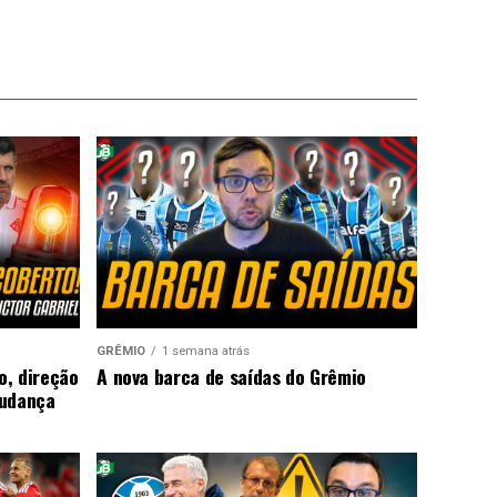
GRÊMIO
1 semana atrás
o, direção
A nova barca de saídas do Grêmio
mudança