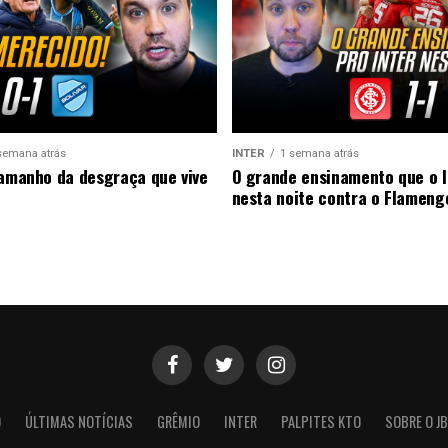
semana atrás
INTER
1 semana atrás
tamanho da desgraça que vive
O grande ensinamento que o I
nesta noite contra o Flameng
O
ÚLTIMAS NOTÍCIAS
GRÊMIO
INTER
PALPITES KTO
SOBRE O JB