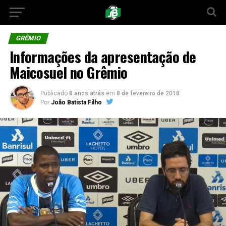
GRÊMIO
Informações da apresentação de
Maicosuel no Grêmio
Publicado
8 anos atrás
em
8 de fevereiro de 2018
Por
João Batista Filho