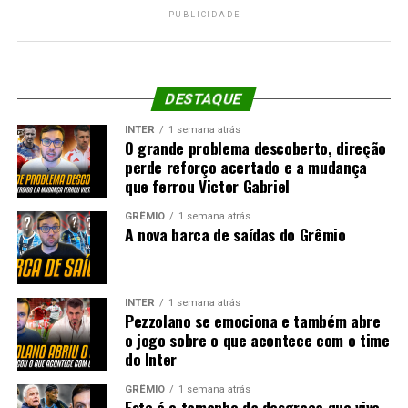
PUBLICIDADE
DESTAQUE
INTER
1 semana atrás
O grande problema descoberto, direção
perde reforço acertado e a mudança
que ferrou Victor Gabriel
GRÊMIO
1 semana atrás
A nova barca de saídas do Grêmio
INTER
1 semana atrás
Pezzolano se emociona e também abre
o jogo sobre o que acontece com o time
do Inter
GRÊMIO
1 semana atrás
Este é o tamanho da desgraça que vive