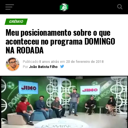
GRÊMIO
Meu posicionamento sobre o que
aconteceu no programa DOMINGO
NA RODADA
Publicado
8 anos atrás
em
20 de fevereiro de 2018
Por
João Batista Filho