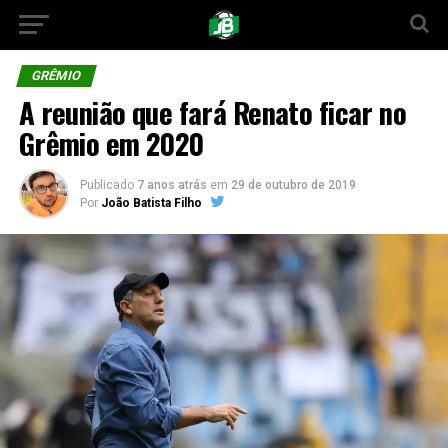
GRÊMIO
A reunião que fará Renato ficar no
Grêmio em 2020
Publicado
7 anos atrás
em
29 de outubro de 2019
Por
João Batista Filho