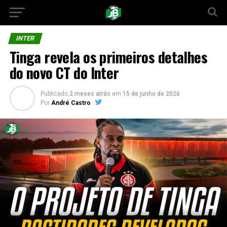
INTER
Tinga revela os primeiros detalhes
do novo CT do Inter
Publicado
2 meses atrás
em
15 de junho de 2026
Por
André Castro