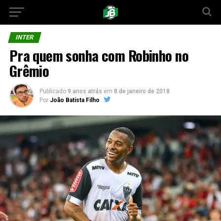
INTER
Pra quem sonha com Robinho no
Grêmio
Publicado
9 anos atrás
em
8 de janeiro de 2018
Por
João Batista Filho