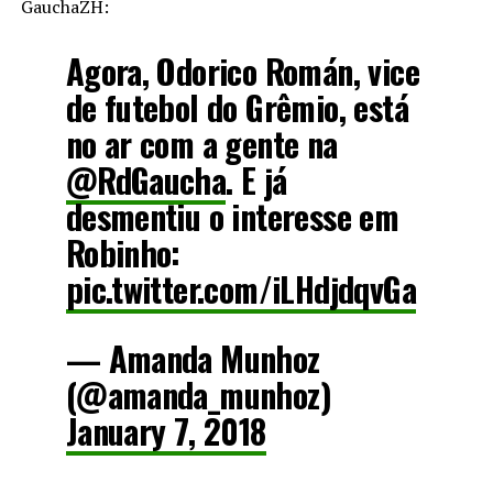
GauchaZH:
Agora, Odorico Román, vice
de futebol do Grêmio, está
no ar com a gente na
@RdGaucha
. E já
desmentiu o interesse em
Robinho:
pic.twitter.com/iLHdjdqvGa
— Amanda Munhoz
(@amanda_munhoz)
January 7, 2018