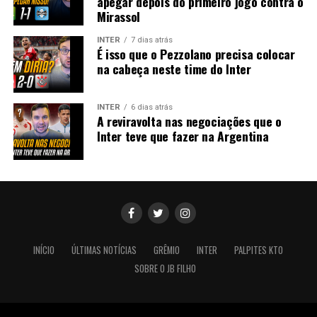
apegar depois do primeiro jogo contra o
Mirassol
INTER
7 dias atrás
É isso que o Pezzolano precisa colocar
na cabeça neste time do Inter
INTER
6 dias atrás
A reviravolta nas negociações que o
Inter teve que fazer na Argentina
INÍCIO
ÚLTIMAS NOTÍCIAS
GRÊMIO
INTER
PALPITES KTO
SOBRE O JB FILHO