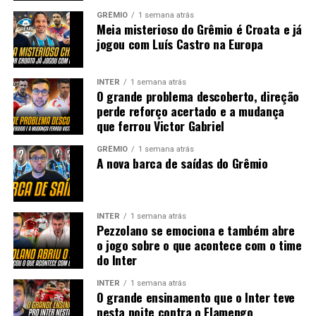
GRÊMIO
1 semana atrás
Meia misterioso do Grêmio é Croata e já
jogou com Luís Castro na Europa
INTER
1 semana atrás
O grande problema descoberto, direção
perde reforço acertado e a mudança
que ferrou Victor Gabriel
GRÊMIO
1 semana atrás
A nova barca de saídas do Grêmio
INTER
1 semana atrás
Pezzolano se emociona e também abre
o jogo sobre o que acontece com o time
do Inter
INTER
1 semana atrás
O grande ensinamento que o Inter teve
nesta noite contra o Flamengo