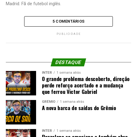
Madrid. Fã de futebol inglês.
5 COMENTÁRIOS
PUBLICIDADE
DESTAQUE
INTER
1 semana atrás
O grande problema descoberto, direção
perde reforço acertado e a mudança
que ferrou Victor Gabriel
GRÊMIO
1 semana atrás
A nova barca de saídas do Grêmio
INTER
1 semana atrás
Pezzolano se emociona e também abre