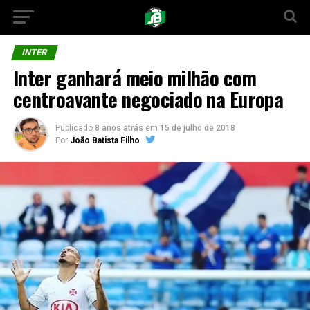
INTER
Inter ganhará meio milhão com
centroavante negociado na Europa
Publicado
8 anos atrás
em
15 de julho de 2018
Por
João Batista Filho