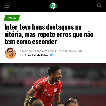
INTER
Inter teve bons destaques na
vitória, mas repete erros que não
tem como esconder
Publicado
6 anos atrás
em
11 de outubro de 2020
Por
João Batista Filho