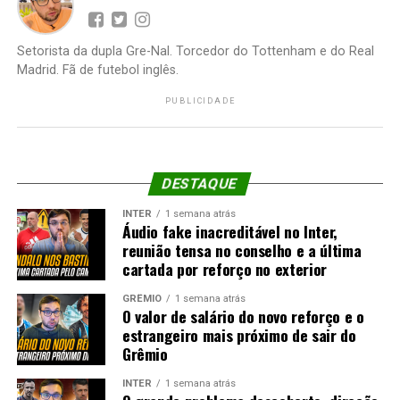
Setorista da dupla Gre-Nal. Torcedor do Tottenham e do Real
Madrid. Fã de futebol inglês.
PUBLICIDADE
DESTAQUE
INTER
1 semana atrás
Áudio fake inacreditável no Inter,
reunião tensa no conselho e a última
cartada por reforço no exterior
GRÊMIO
1 semana atrás
O valor de salário do novo reforço e o
estrangeiro mais próximo de sair do
Grêmio
INTER
1 semana atrás