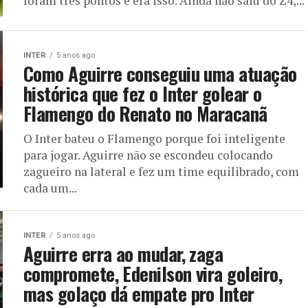
foram três pontos e era isso. Ainda não saiu do Z4,...
INTER
5 anos ago
Como Aguirre conseguiu uma atuação
histórica que fez o Inter golear o
Flamengo do Renato no Maracanã
O Inter bateu o Flamengo porque foi inteligente
para jogar. Aguirre não se escondeu colocando
zagueiro na lateral e fez um time equilibrado, com
cada um...
INTER
5 anos ago
Aguirre erra ao mudar, zaga
compromete, Edenilson vira goleiro,
mas golaço dá empate pro Inter