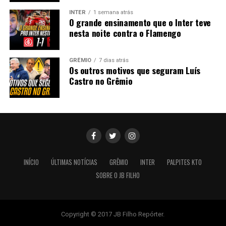
INTER
1 semana atrás
O grande ensinamento que o Inter teve
nesta noite contra o Flamengo
GRÊMIO
7 dias atrás
Os outros motivos que seguram Luís
Castro no Grêmio
INÍCIO
ÚLTIMAS NOTÍCIAS
GRÊMIO
INTER
PALPITES KTO
SOBRE O JB FILHO
Copyright © 2017 JB Filho Repórter.