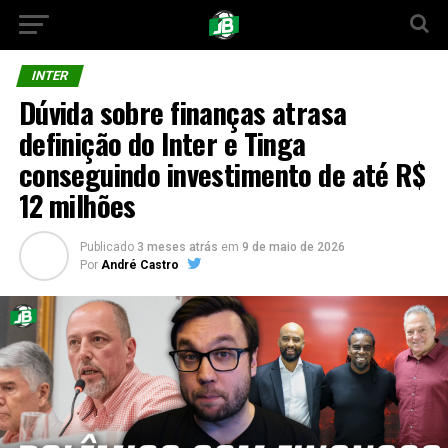
INTER
Dúvida sobre finanças atrasa
definição do Inter e Tinga
conseguindo investimento de até R$
12 milhões
Publicado
3 meses atrás
em
9 de maio de 2026
Por
André Castro