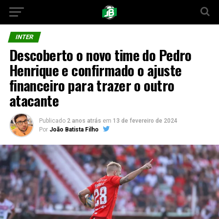
INTER
Descoberto o novo time do Pedro
Henrique e confirmado o ajuste
financeiro para trazer o outro
atacante
Publicado
2 anos atrás
em
13 de fevereiro de 2024
Por
João Batista Filho