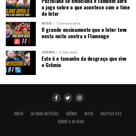
Pezzolano se emociona e também abre
o jogo sobre o que acontece com o time
do Inter
INTER
1 semana atrás
O grande ensinamento que o Inter teve
nesta noite contra o Flamengo
GRÊMIO
6 dias atrás
Este é o tamanho da desgraça que vive
o Grêmio
INÍCIO
ÚLTIMAS NOTÍCIAS
GRÊMIO
INTER
PALPITES KTO
SOBRE O JB FILHO