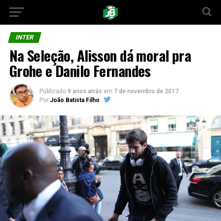
INTER
Na Seleção, Alisson dá moral pra
Grohe e Danilo Fernandes
Publicado
9 anos atrás
em
7 de novembro de 2017
Por
João Batista Filho