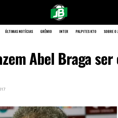
ÚLTIMAS NOTÍCIAS
GRÊMIO
INTER
PALPITES KTO
SOBRE O 
azem Abel Braga ser 
017