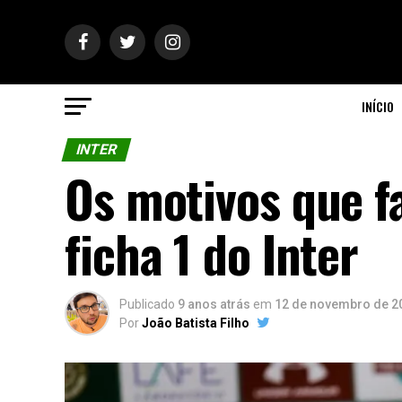
INÍCIO
INTER
Os motivos que f
ficha 1 do Inter
Publicado
9 anos atrás
em
12 de novembro de 2
Por
João Batista Filho