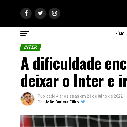
INÍCIO
INTER
A dificuldade en
deixar o Inter e i
Publicado
4 anos atrás
em
21 de julho de 2022
Por
João Batista Filho