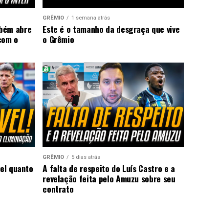
GRÊMIO
1 semana atrás
mbém abre
Este é o tamanho da desgraça que vive
com o
o Grêmio
GRÊMIO
5 dias atrás
vel quanto
A falta de respeito do Luís Castro e a
revelação feita pelo Amuzu sobre seu
contrato