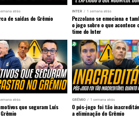
semana atrás
INTER
1 semana atrás
rca de saídas do Grêmio
Pezzolano se emociona e ta
o jogo sobre o que acontece 
time do Inter
semana atrás
GRÊMIO
1 semana atrás
 motivos que seguram Luís
O pós-jogo foi tão inacreditá
 Grêmio
a eliminação do Grêmio