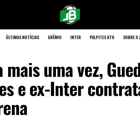
ÚLTIMAS NOTÍCIAS
GRÊMIO
INTER
PALPITES KTO
SOBRE O 
a mais uma vez, Gued
es e ex-Inter contra
rena