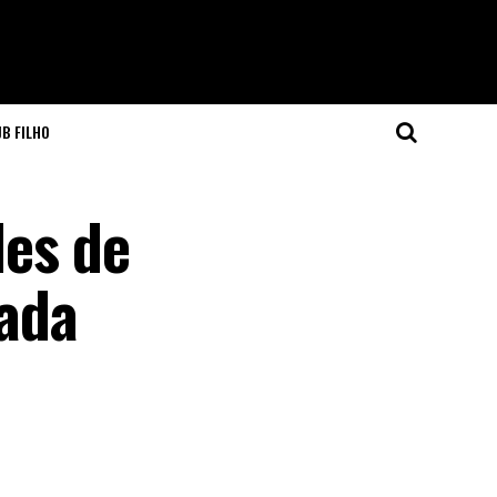
JB FILHO
es de
tada