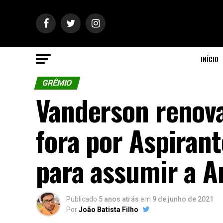
INÍCIO
GRÊMIO
Vanderson renov
fora por Aspirant
para assumir a A
Publicado
5 anos atrás
em
9 de junho de 2021
Por
João Batista Filho