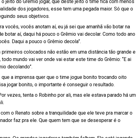
 o jeito do Grêmio jogar, que deste jeito o time fica com menos
ualidade dos jogadores, esse tem uma pegada maior. Só que o
eguindo seus objetivos.
ra vocês, vocês anotam aí, eu já sei que amanhã vão botar na
e botar aí, daqui há pouco o Grêmio vai decolar. Como todo ano
vocês. Daqui a pouco o Grêmio decola”.
 primeiros colocados não estão em uma distância tão grande e
a, todo mundo vai ver onde vai estar este time do Grêmio: “E ai
mio decolando”.
ue a imprensa quer que o time jogue bonito trocando oito
a jogar bonito, o importante é conseguir o resultado.
Por vezes, tenta o Robinho por ali, mas ele estava parado há um
i.
 com o Renato sobre a tranquilidade que ele teve pra marcar o
einador faz pra ele. Que quem tem que se desesperar é o