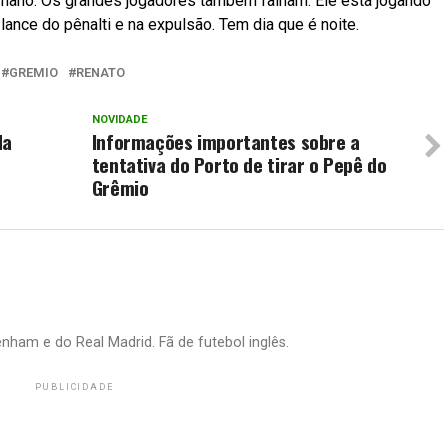
umano. Os grandes jogadores também falham. Ele está jogando
lance do pênalti e na expulsão. Tem dia que é noite.
GREMIO
RENATO
NOVIDADE
da
Informações importantes sobre a
tentativa do Porto de tirar o Pepê do
Grêmio
nham e do Real Madrid. Fã de futebol inglês.
PUBLICIDADE