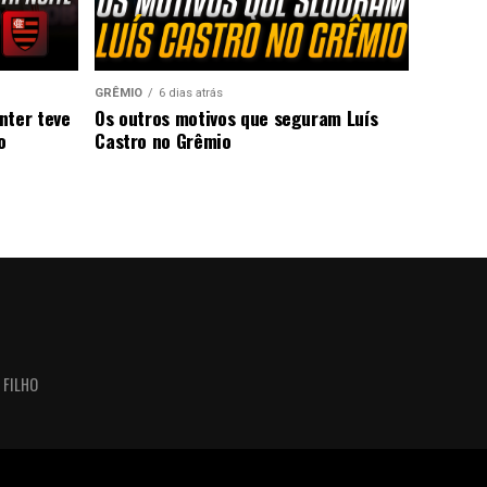
GRÊMIO
6 dias atrás
nter teve
Os outros motivos que seguram Luís
o
Castro no Grêmio
 FILHO