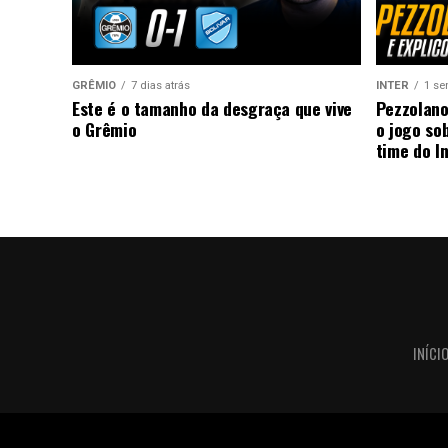
GRÊMIO
7 dias atrás
INTER
1 se
Este é o tamanho da desgraça que vive
Pezzolano
o Grêmio
o jogo so
time do I
INÍCI