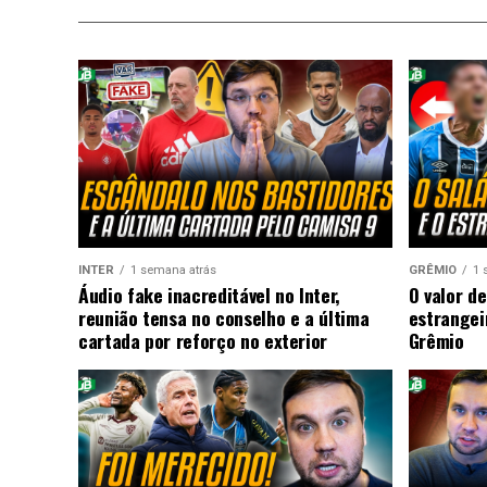
INTER
1 semana atrás
GRÊMIO
1 
Áudio fake inacreditável no Inter,
O valor de
reunião tensa no conselho e a última
estrangei
cartada por reforço no exterior
Grêmio