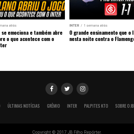
mana atrás
INTER
1 semana atrás
 se emociona e também abre
O grande ensinamento que o I
bre o que acontece com o
nesta noite contra o Flameng
nter
O
ÚLTIMAS NOTÍCIAS
GRÊMIO
INTER
PALPITES KTO
SOBRE O JB
Copyright © 2017 JB Filho Repórter.