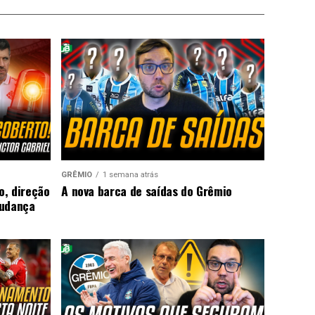
GRÊMIO
1 semana atrás
o, direção
A nova barca de saídas do Grêmio
mudança