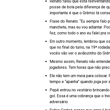
Renato falou que está reinventando
posse de bola pela diferença de q
importante é que o Grêmio tá cons
Frase do Renato: “Eu sempre falo p
manchete, mas eu vou adiantar. Pod
fez, como todo o ano eu falei pra 
Em outro momento, lembrou que os
que no final do turno, na 19ª rodad
vocês vão ver o aviãozinho do Grê
Mesmo assim, Renato não entende q
jogadores. Tem horas que não precis
Ele não tem um meia para colocar. 
tempo e “apanha” quando joga por al
Pepê entrou no vestiário brincando
gol. Essa é uma cobrança que o tr
adversário.