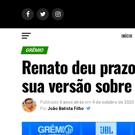
INÍCIO
GRÊMIO
Renato deu prazo
sua versão sobre
Publicado
6 anos atrás
em
4 de outubro de 2020
Por
João Batista Filho