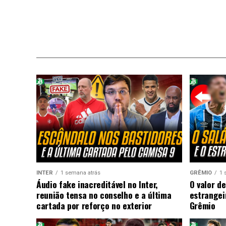
INTER
1 semana atrás
GRÊMIO
1 
Áudio fake inacreditável no Inter,
O valor de
reunião tensa no conselho e a última
estrangei
cartada por reforço no exterior
Grêmio