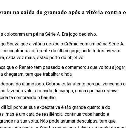
eram na saída do gramado após a vitória contra o
s colocaram um pé na Série A. Era jogo decisivo.
go Souza que a vitória deixou o Grêmio com um pé na Série A.
m concentrados, diferente do último jogo, onde todos tiveram
ra, cada vez mais, estão perto do objetivo.
nça que o Renato tem passado e comemorou que voltou a jogar
já chegaram, tem que trabalhar ainda.
 depois do último jogo. Cobrou estar atento porque, vencendo o
Estão fazendo valer o mando de campo, coisa que não estava
cida tá comprando o barulho.
difícil porque sua expectativa é tão grande quanto a do
s, mas é um cara de resiliência, continua trabalhando e
grande na sua volta. Não pode arrumar desculpas, tem que
neste jogo contra o Sport e pensa que, talvez, no estilo de jogo