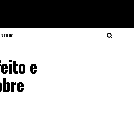
JB FILHO
eito e
obre