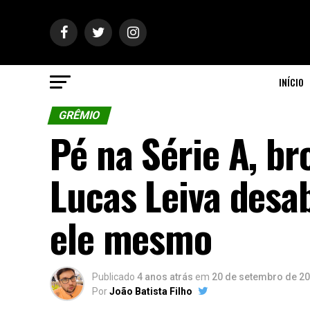
INÍCIO
GRÊMIO
Pé na Série A, br
Lucas Leiva desab
ele mesmo
Publicado
4 anos atrás
em
20 de setembro de 2
Por
João Batista Filho