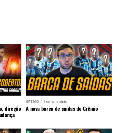
GRÊMIO
1 semana atrás
o, direção
A nova barca de saídas do Grêmio
mudança