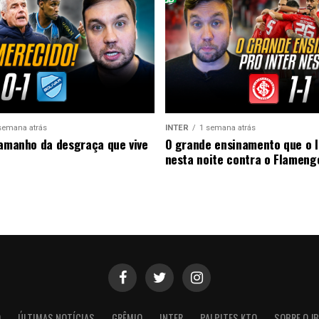
semana atrás
INTER
1 semana atrás
tamanho da desgraça que vive
O grande ensinamento que o I
nesta noite contra o Flameng
O
ÚLTIMAS NOTÍCIAS
GRÊMIO
INTER
PALPITES KTO
SOBRE O JB