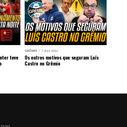
GRÊMIO
7 dias atrás
nter teve
Os outros motivos que seguram Luís
o
Castro no Grêmio
 FILHO