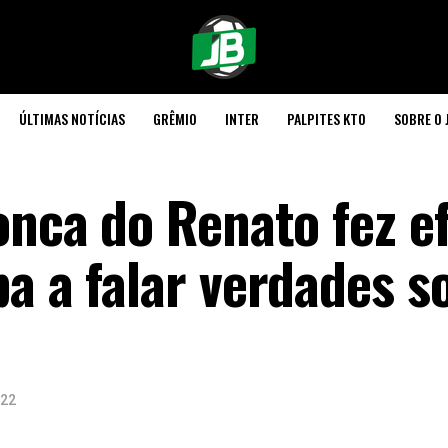
ÚLTIMAS NOTÍCIAS
GRÊMIO
INTER
PALPITES KTO
SOBRE O 
onca do Renato fez ef
a a falar verdades s
022