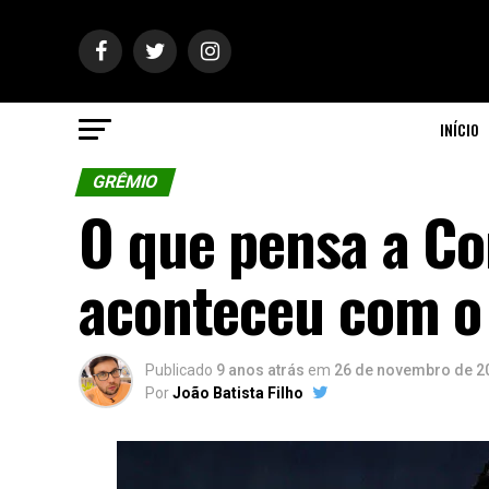
INÍCIO
GRÊMIO
O que pensa a Co
aconteceu com o
Publicado
9 anos atrás
em
26 de novembro de 2
Por
João Batista Filho