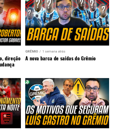
GRÊMIO
1 semana atrás
o, direção
A nova barca de saídas do Grêmio
mudança