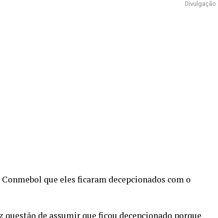
Divulgação
a Conmebol que eles ficaram decepcionados com o
z questão de assumir que ficou decepcionado porque