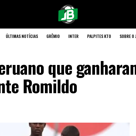
ÚLTIMAS NOTÍCIAS
GRÊMIO
INTER
PALPITES KTO
SOBRE O 
 peruano que ganhara
nte Romildo