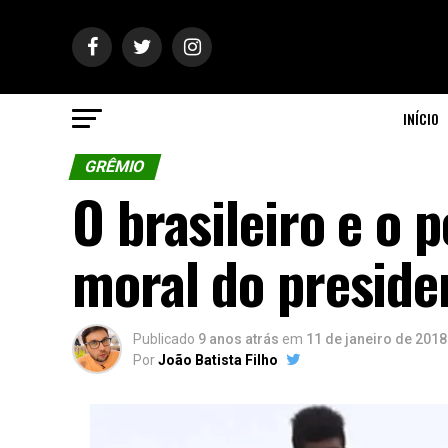
INÍCIO
GRÊMIO
O brasileiro e o
moral do preside
Publicado
9 anos atrás
em
11 de janeiro de 2018
Por
João Batista Filho