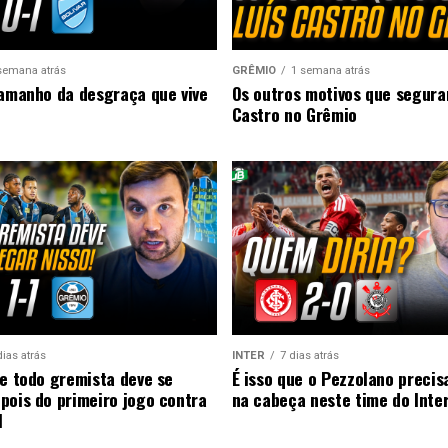
semana atrás
GRÊMIO
1 semana atrás
tamanho da desgraça que vive
Os outros motivos que segura
Castro no Grêmio
dias atrás
INTER
7 dias atrás
ue todo gremista deve se
É isso que o Pezzolano precis
pois do primeiro jogo contra
na cabeça neste time do Inte
l