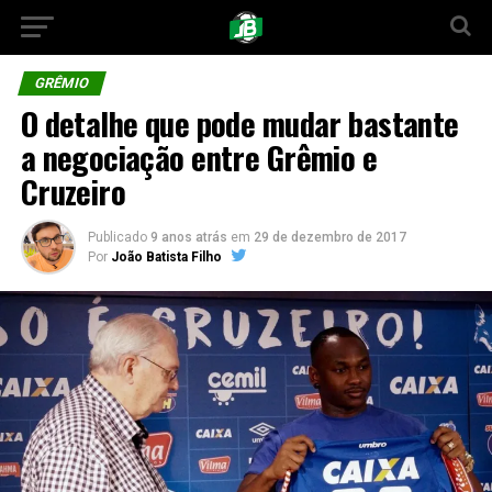
GRÊMIO
O detalhe que pode mudar bastante
a negociação entre Grêmio e
Cruzeiro
Publicado
9 anos atrás
em
29 de dezembro de 2017
Por
João Batista Filho