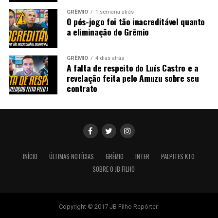
GRÊMIO
1 semana atrás
O pós-jogo foi tão inacreditável quanto
a eliminação do Grêmio
GRÊMIO
4 dias atrás
A falta de respeito do Luís Castro e a
revelação feita pelo Amuzu sobre seu
contrato
INÍCIO
ÚLTIMAS NOTÍCIAS
GRÊMIO
INTER
PALPITES KTO
SOBRE O JB FILHO
Copyright © 2017 JB Filho Repórter.