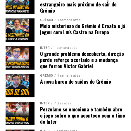
estrangeiro mais próximo de sair do
Grêmio
GRÊMIO
1 semana atrás
Meia misterioso do Grêmio é Croata e já
jogou com Luís Castro na Europa
INTER
1 semana atrás
O grande problema descoberto, direção
perde reforço acertado e a mudança
que ferrou Victor Gabriel
GRÊMIO
1 semana atrás
A nova barca de saídas do Grêmio
INTER
7 dias atrás
Pezzolano se emociona e também abre
o jogo sobre o que acontece com o time
do Inter