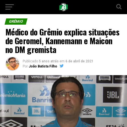
GRÊMIO
Médico do Grêmio explica situações
de Geromel, Kannemann e Maicon
no DM gremista
Publicado
5 anos atrás
em
6 de abril de 2021
Por
João Batista Filho