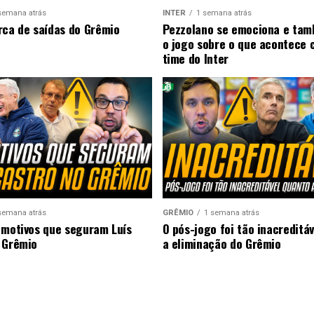
semana atrás
INTER
1 semana atrás
rca de saídas do Grêmio
Pezzolano se emociona e ta
o jogo sobre o que acontece 
time do Inter
semana atrás
GRÊMIO
1 semana atrás
 motivos que seguram Luís
O pós-jogo foi tão inacreditá
 Grêmio
a eliminação do Grêmio