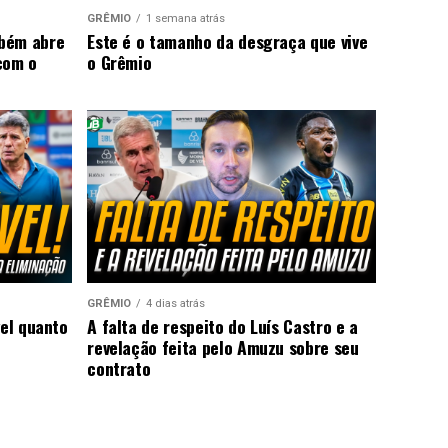
GRÊMIO
1 semana atrás
mbém abre
Este é o tamanho da desgraça que vive
com o
o Grêmio
GRÊMIO
4 dias atrás
vel quanto
A falta de respeito do Luís Castro e a
revelação feita pelo Amuzu sobre seu
contrato