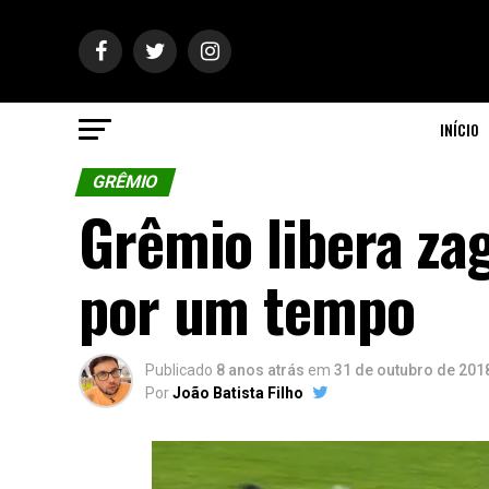
INÍCIO
GRÊMIO
Grêmio libera za
por um tempo
Publicado
8 anos atrás
em
31 de outubro de 201
Por
João Batista Filho