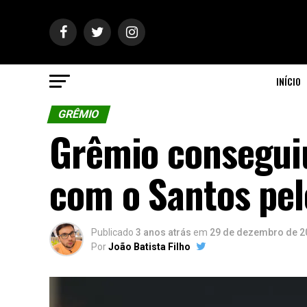
INÍCIO
GRÊMIO
Grêmio consegui
com o Santos pe
Publicado
3 anos atrás
em
29 de dezembro de 2
Por
João Batista Filho