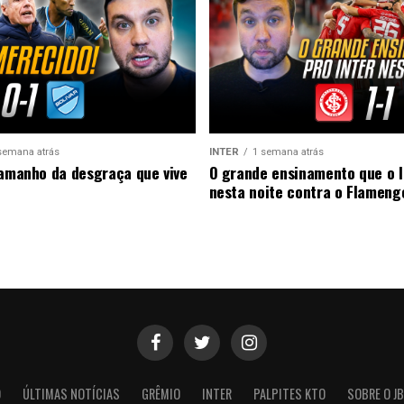
semana atrás
INTER
1 semana atrás
tamanho da desgraça que vive
O grande ensinamento que o I
nesta noite contra o Flameng
O
ÚLTIMAS NOTÍCIAS
GRÊMIO
INTER
PALPITES KTO
SOBRE O JB