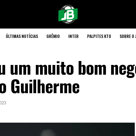
ÚLTIMAS NOTÍCIAS
GRÊMIO
INTER
PALPITES KTO
SOBRE O 
u um muito bom neg
lo Guilherme
023