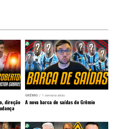
GRÊMIO
1 semana atrás
o, direção
A nova barca de saídas do Grêmio
mudança