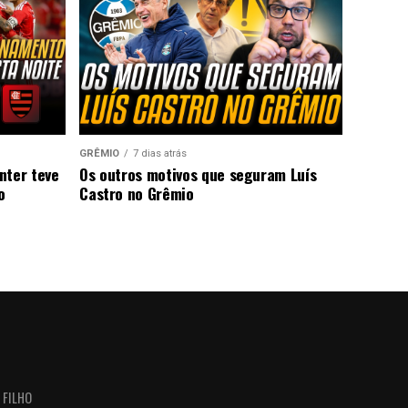
GRÊMIO
7 dias atrás
nter teve
Os outros motivos que seguram Luís
o
Castro no Grêmio
 FILHO