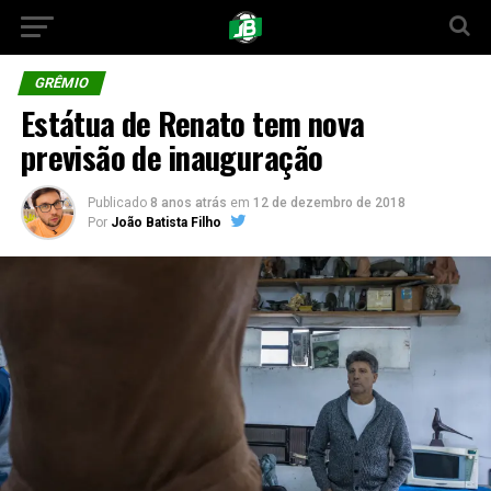
GRÊMIO
Estátua de Renato tem nova
previsão de inauguração
Publicado
8 anos atrás
em
12 de dezembro de 2018
Por
João Batista Filho