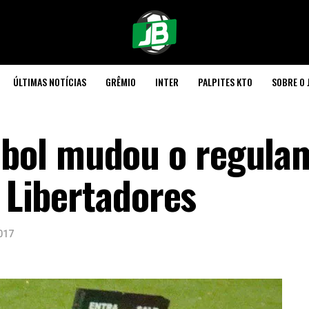
ÚLTIMAS NOTÍCIAS
GRÊMIO
INTER
PALPITES KTO
SOBRE O 
bol mudou o regula
a Libertadores
017