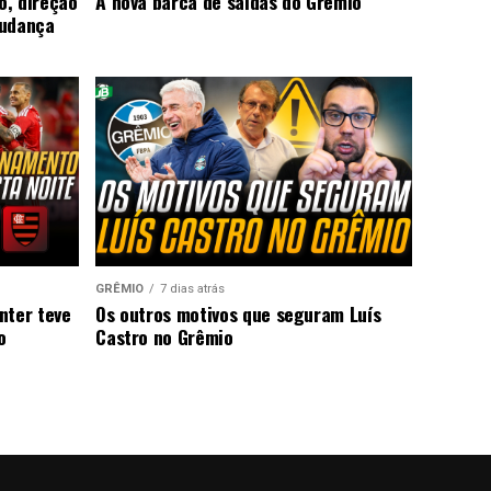
o, direção
A nova barca de saídas do Grêmio
mudança
GRÊMIO
7 dias atrás
nter teve
Os outros motivos que seguram Luís
o
Castro no Grêmio