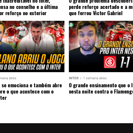
 inacreditável no Inter,
O grande problema descobert
ensa no conselho e a última
perde reforço acertado e a 
or reforço no exterior
que ferrou Victor Gabriel
mana atrás
INTER
1 semana atrás
 se emociona e também abre
O grande ensinamento que o I
bre o que acontece com o
nesta noite contra o Flameng
nter