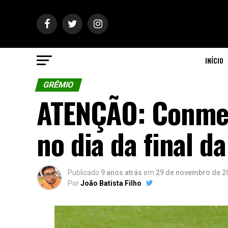
INÍCIO
GRÊMIO
ATENÇÃO: Conme
no dia da final d
Publicado
9 anos atrás
em
29 de novembro de 2
Por
João Batista Filho