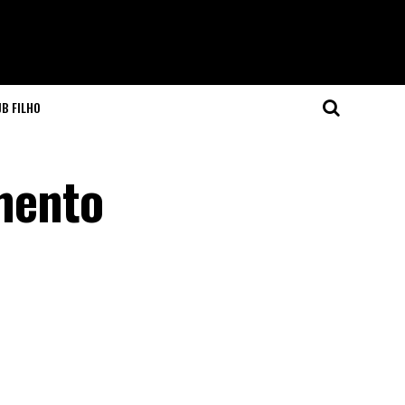
JB FILHO
mento