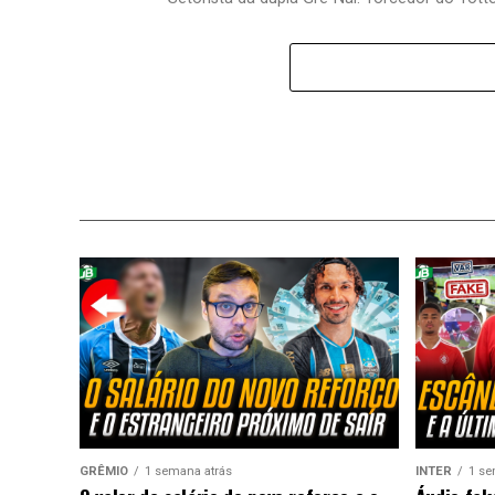
GRÊMIO
1 semana atrás
INTER
1 se