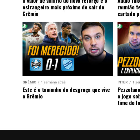
O valor de salário do novo reforço e o
Áudio fake
estrangeiro mais próximo de sair do
reunião t
Grêmio
cartada p
GRÊMIO
1 semana atrás
INTER
1 se
Este é o tamanho da desgraça que vive
Pezzolano
o Grêmio
o jogo so
time do I