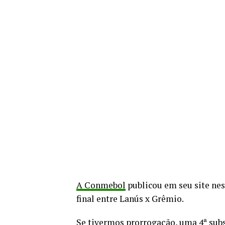
A Conmebol
publicou em seu site nes
final entre Lanús x Grêmio.
Se tivermos prorrogação, uma 4ª subs