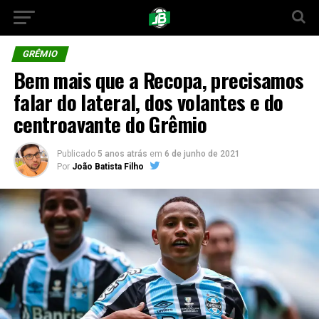
GRÊMIO
Bem mais que a Recopa, precisamos
falar do lateral, dos volantes e do
centroavante do Grêmio
Publicado
5 anos atrás
em
6 de junho de 2021
Por
João Batista Filho