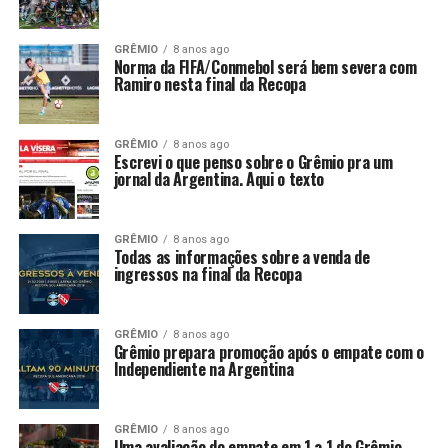
GRÊMIO
8 anos ago
Norma da FIFA/Conmebol será bem severa com
Ramiro nesta final da Recopa
GRÊMIO
8 anos ago
Escrevi o que penso sobre o Grêmio pra um
jornal da Argentina. Aqui o texto
GRÊMIO
8 anos ago
Todas as informações sobre a venda de
ingressos na final da Recopa
GRÊMIO
8 anos ago
Grêmio prepara promoção após o empate com o
Independiente na Argentina
GRÊMIO
8 anos ago
Uma avaliação do empate em 1 a 1 do Grêmio