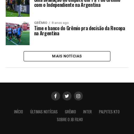
com o Independiente na Argentina
GRÊMIO
8 anos ago
Time e banco do Grêmio pra decisão da Recopa
na Argentina
MAIS NOTÍCIAS
INÍCIO
ÚLTIMAS NOTÍCIAS
GRÊMIO
INTER
PALPITES KTO
SOBRE O JB FILHO