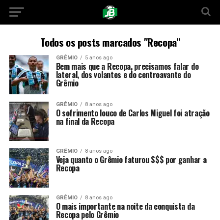
Todos os posts marcados "Recopa"
GRÊMIO
5 anos ago
Bem mais que a Recopa, precisamos falar do
lateral, dos volantes e do centroavante do
Grêmio
GRÊMIO
8 anos ago
O sofrimento louco de Carlos Miguel foi atração
na final da Recopa
GRÊMIO
8 anos ago
Veja quanto o Grêmio faturou $$$ por ganhar a
Recopa
GRÊMIO
8 anos ago
O mais importante na noite da conquista da
Recopa pelo Grêmio