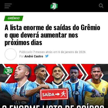
GRÊMIO
A lista enorme de saídas do Grêmio
e que deverá aumentar nos
próximos dias
Publicado
7 meses atrás
em
6 de janeiro de 2026
Por
André Castro