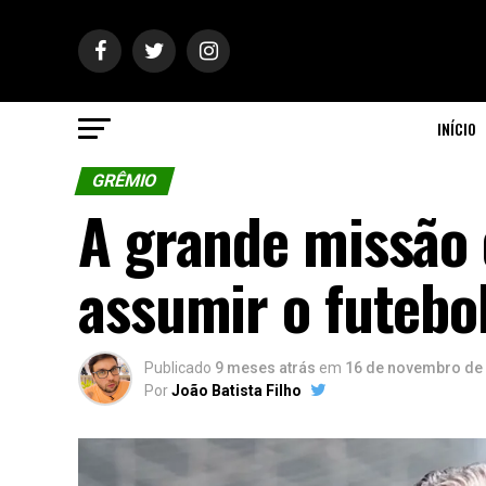
INÍCIO
GRÊMIO
A grande missão 
assumir o futebo
Publicado
9 meses atrás
em
16 de novembro de
Por
João Batista Filho