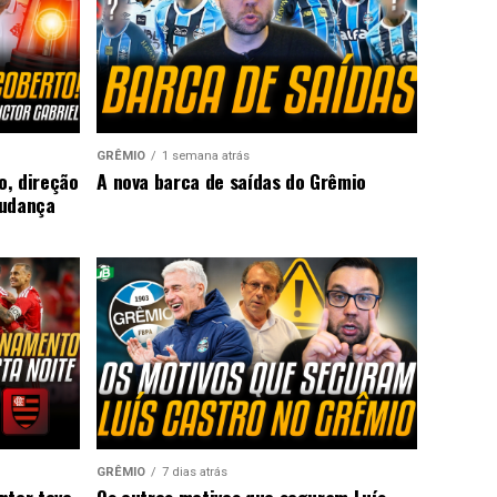
GRÊMIO
1 semana atrás
o, direção
A nova barca de saídas do Grêmio
mudança
GRÊMIO
7 dias atrás