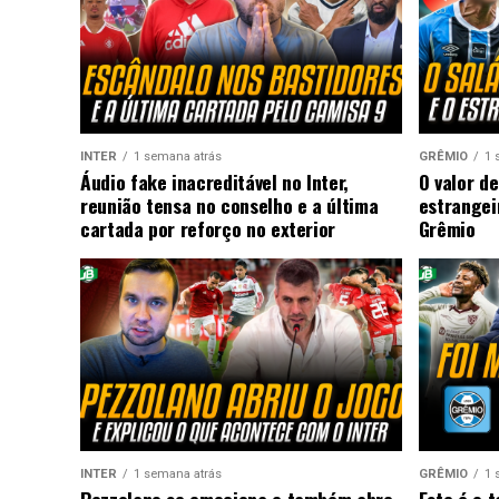
INTER
1 semana atrás
GRÊMIO
1 
Áudio fake inacreditável no Inter,
O valor de
reunião tensa no conselho e a última
estrangei
cartada por reforço no exterior
Grêmio
INTER
1 semana atrás
GRÊMIO
1 