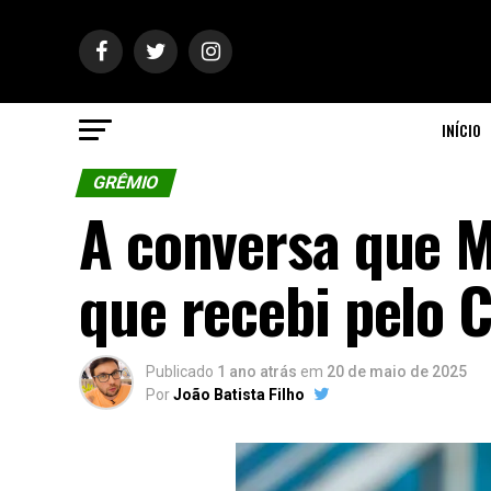
INÍCIO
GRÊMIO
A conversa que M
que recebi pelo C
Publicado
1 ano atrás
em
20 de maio de 2025
Por
João Batista Filho