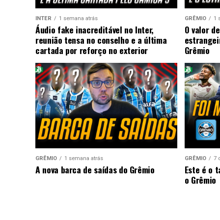
INTER
1 semana atrás
GRÊMIO
1 
Áudio fake inacreditável no Inter,
O valor de
reunião tensa no conselho e a última
estrangei
cartada por reforço no exterior
Grêmio
GRÊMIO
1 semana atrás
GRÊMIO
7 
A nova barca de saídas do Grêmio
Este é o 
o Grêmio