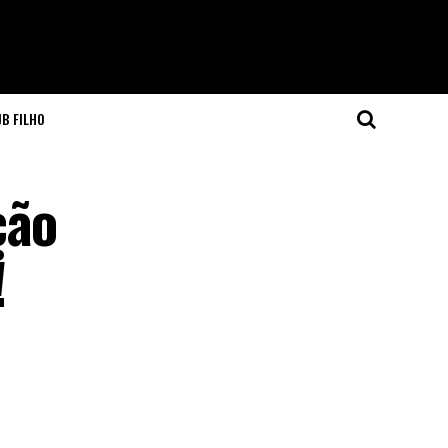
JB FILHO
ção
!