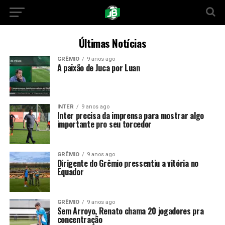
Últimas Notícias
GRÊMIO
9 anos ago
A paixão de Juca por Luan
INTER
9 anos ago
Inter precisa da imprensa para mostrar algo
importante pro seu torcedor
GRÊMIO
9 anos ago
Dirigente do Grêmio pressentiu a vitória no
Equador
GRÊMIO
9 anos ago
Sem Arroyo, Renato chama 20 jogadores pra
concentração