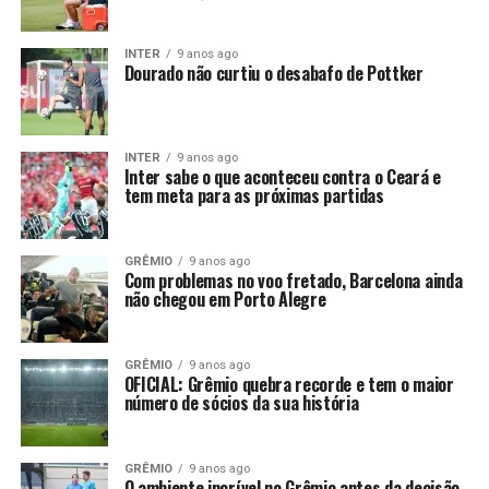
INTER
9 anos ago
Dourado não curtiu o desabafo de Pottker
INTER
9 anos ago
Inter sabe o que aconteceu contra o Ceará e
tem meta para as próximas partidas
GRÊMIO
9 anos ago
Com problemas no voo fretado, Barcelona ainda
não chegou em Porto Alegre
GRÊMIO
9 anos ago
OFICIAL: Grêmio quebra recorde e tem o maior
número de sócios da sua história
GRÊMIO
9 anos ago
O ambiente incrível no Grêmio antes da decisão