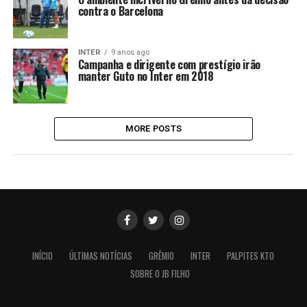
contra o Barcelona
INTER
9 anos ago
Campanha e dirigente com prestígio irão
manter Guto no Inter em 2018
MORE POSTS
INÍCIO
ÚLTIMAS NOTÍCIAS
GRÊMIO
INTER
PALPITES KTO
SOBRE O JB FILHO