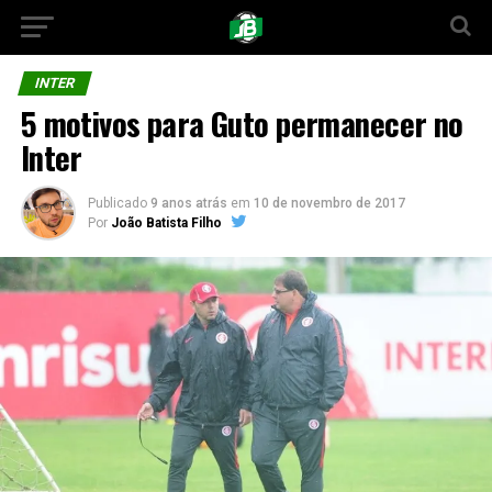
INTER
5 motivos para Guto permanecer no
Inter
Publicado
9 anos atrás
em
10 de novembro de 2017
Por
João Batista Filho