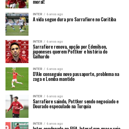
moral!
INTER
6 anos ago
A vida segue dura pro Sarrafiore no Coritiba
INTER
6 anos ago
Sarrafiore renova, opção por Edenilson,
japoneses querem Pottker e história do
Galhardo
INTER
6 anos ago
D’Ale conseguiu novo passaporte, problema na
zaga e Lomba mantido
INTER
6 anos ago
Sarrafiore saindo, Pottker sendo negociado e
Dourado especulado na Turquia
INTER
6 anos ago
Inter condenado na FIFA, lateral que quase veio,