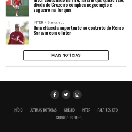
dívida do Cruzeiro complica negociação e
zagueiro na Turquia
INTER
6 anos ago
Uma cláusula importante no contrato do Renzo
Saravia com o Inter
MAIS NOTÍCIAS
INÍCIO
ÚLTIMAS NOTÍCIAS
GRÊMIO
INTER
PALPITES KTO
SOBRE O JB FILHO