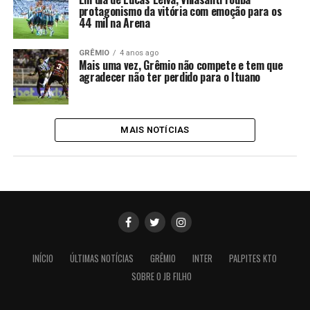
protagonismo da vitória com emoção para os
44 mil na Arena
GRÊMIO
4 anos ago
Mais uma vez, Grêmio não compete e tem que
agradecer não ter perdido para o Ituano
MAIS NOTÍCIAS
INÍCIO
ÚLTIMAS NOTÍCIAS
GRÊMIO
INTER
PALPITES KTO
SOBRE O JB FILHO