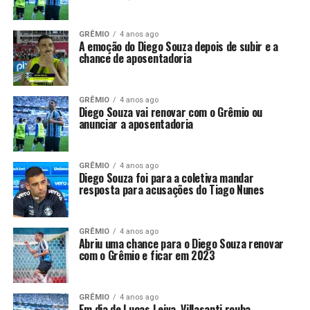
GRÊMIO
4 anos ago
A emoção do Diego Souza depois de subir e a
chance de aposentadoria
GRÊMIO
4 anos ago
Diego Souza vai renovar com o Grêmio ou
anunciar a aposentadoria
GRÊMIO
4 anos ago
Diego Souza foi para a coletiva mandar
resposta para acusações do Tiago Nunes
GRÊMIO
4 anos ago
Abriu uma chance para o Diego Souza renovar
com o Grêmio e ficar em 2023
GRÊMIO
4 anos ago
Em dia de Lucas Leiva, Villasanti rouba