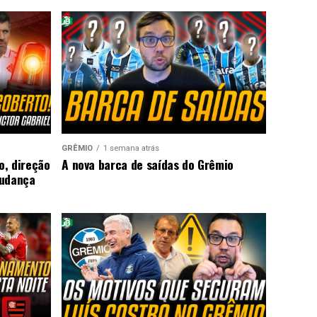
GRÊMIO
1 semana atrás
o, direção
A nova barca de saídas do Grêmio
mudança