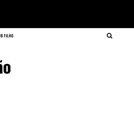
JB FILHO
ão