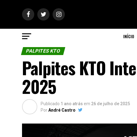
INÍCIO
PALPITES KTO
Palpites KTO Inte
2025
Publicado
1 ano atrás
em
26 de julho de 2025
Por
André Castro