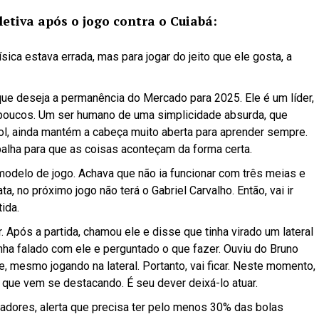
etiva após o jogo contra o Cuiabá:
sica estava errada, mas para jogar do jeito que ele gosta, a
que deseja a permanência do Mercado para 2025. Ele é um líder,
 poucos. Um ser humano de uma simplicidade absurda, que
ol, ainda mantém a cabeça muito aberta para aprender sempre.
abalha para que as coisas aconteçam da forma certa.
modelo de jogo. Achava que não ia funcionar com três meias e
ta, no próximo jogo não terá o Gabriel Carvalho. Então, vai ir
ida.
ar. Após a partida, chamou ele e disse que tinha virado um lateral
inha falado com ele e perguntado o que fazer. Ouviu do Bruno
e, mesmo jogando na lateral. Portanto, vai ficar. Neste momento,
o que vem se destacando. É seu dever deixá-lo atuar.
dores, alerta que precisa ter pelo menos 30% das bolas