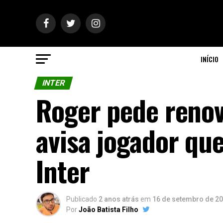
INÍCIO
INTER
Roger pede renov
avisa jogador que
Inter
Publicado
2 anos atrás
em
16 de setembro de 2
Por
João Batista Filho