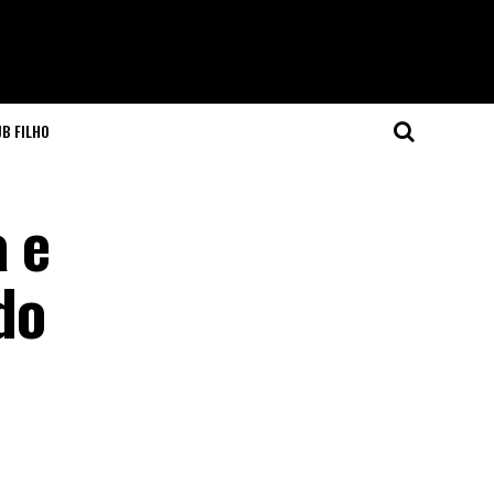
JB FILHO
a e
do